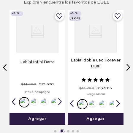
Explora y encuentra los favoritos de L'BEL
-
5 %
-
5 %
¡TOP!
Labial doble uso Forever
Labial Infini Barra
Dual
$
14
.
600
$
13
.
870
$
14
.
700
$
13
.
965
Pink Champagne
Rouge Amour
Agregar
Agregar