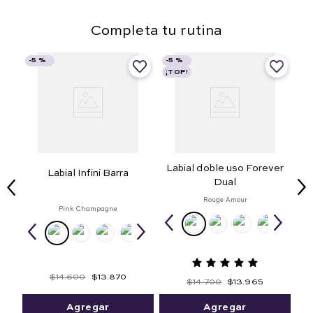
Completa tu rutina
-
5 %
-
5 %
¡TOP!
Labial doble uso Forever
Labial Infini Barra
Dual
Rouge Amour
Pink Champagne
$
14
.
600
$
13
.
870
$
14
.
700
$
13
.
965
Agregar
Agregar