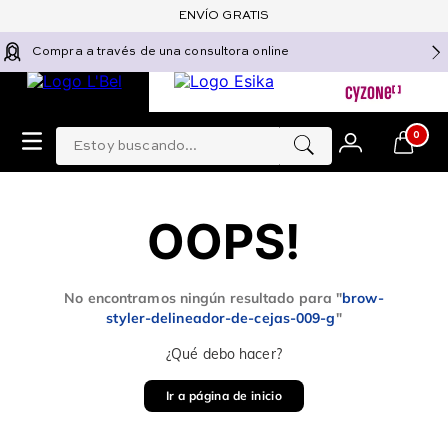
ENVÍO GRATIS
Compra a través de una consultora online
Estoy buscando...
0
OOPS!
No encontramos ningún resultado para "
brow-
styler-delineador-de-cejas-009-g
"
¿Qué debo hacer?
Ir a página de inicio