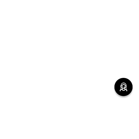
(function() { sessionStorage.setItem("last_referrer",
window.location.href); })();