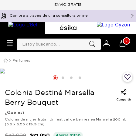
ENVÍO GRATIS
Compra a través de una consultora online
Estoy buscando...
0
Perfumes
Colonia Destiné Marsella
Compartir
Berry Bouquet
¿Qué es?
Colonia de mujer frutal. Un festival de berries en Marsella 200ml.
(5.5 x 3.55 x 19.9 cm)
$
23
.
000
$
21
.
850
Ahorra
$
1150