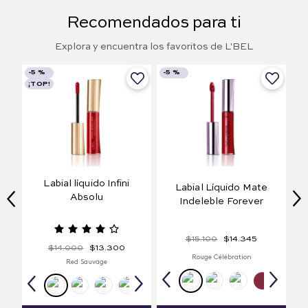
Recomendados para ti
Explora y encuentra los favoritos de L'BEL
-
5 %
-
5 %
¡TOP!
Labial líquido Infini
Labial Líquido Mate
Absolu
Indeleble Forever
$
15
.
100
$
14
.
345
$
14
.
000
$
13
.
300
Rouge Célébration
Red Sauvage