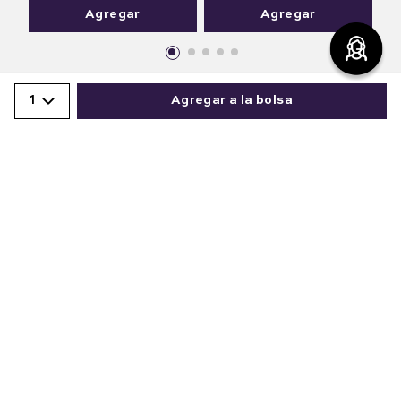
Agregar
Agregar
1
Agregar a la bolsa
Comparte este producto
Comentarios
cargando el resumen…
Copiar link
Whatsapp
Facebook
Más
Por favor, inicia sesión para escribir un comentario.
Más reciente
Cargando comentarios…