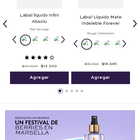
Labial líquido Infini
Labial Líquido Mate
Absolu
Indeleble Forever
Red Sauvage
Rouge Célébration
$
15
.
100
$
14
.
345
$
14
.
000
$
13
.
300
Agregar
Agregar