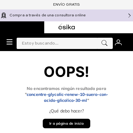
ENVÍO GRATIS
Compra a través de una consultora online
Estoy buscando...
0
OOPS!
No encontramos ningún resultado para
"
concentre-glycolic-renew-10-suero-con-
acido-glicolico-30-ml
"
¿Qué debo hacer?
Ir a página de inicio