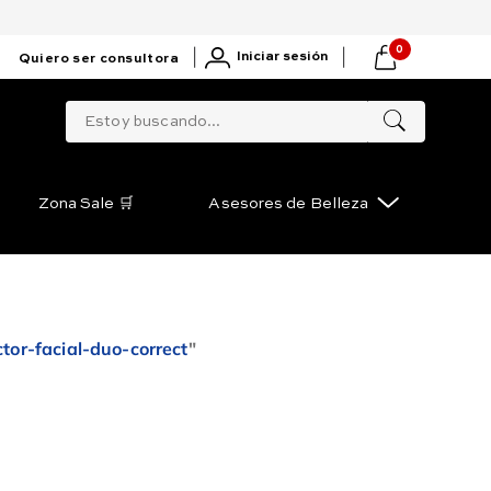
0
|
|
Iniciar sesión
Quiero ser consultora
Estoy buscando...
Zona Sale 🛒
Asesores de Belleza
ctor-facial-duo-correct
"