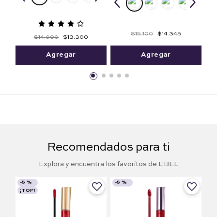
$
15
.
100
$
14
.
345
$
14
.
000
$
13
.
300
Agregar
Agregar
Recomendados para ti
Explora y encuentra los favoritos de L'BEL
-
5 %
-
5 %
¡TOP!