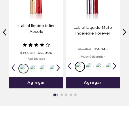
Labial líquido Infini
Labial Líquido Mate
Absolu
Indeleble Forever
$
15
.
100
$
14
.
345
$
14
.
000
$
13
.
300
Rouge Célébration
Red Sauvage
Agregar
Agregar