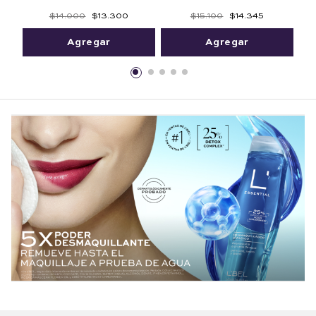
$
15
.
100
$
14
.
345
$
14
.
000
$
13
.
300
Agregar
Agregar