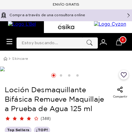
ENVÍO GRATIS
Compra a través de una consultora online
Estoy buscando...
0
Skincare
Loción Desmaquillante
Compartir
Bifásica Remueve Maquillaje
a Prueba de Agua 125 ml
(
388
)
Top Sellers
¡TOP!