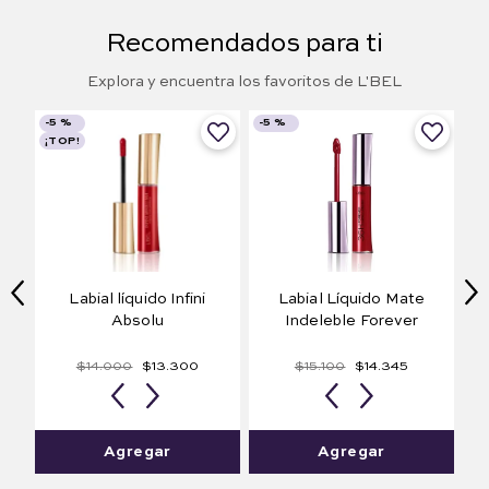
Recomendados para ti
Explora y encuentra los favoritos de L'BEL
-
5 %
-
5 %
¡TOP!
Labial líquido Infini
Labial Líquido Mate
Absolu
Indeleble Forever
$
15
.
100
$
14
.
345
$
14
.
000
$
13
.
300
Rouge Célébration
Red Sauvage