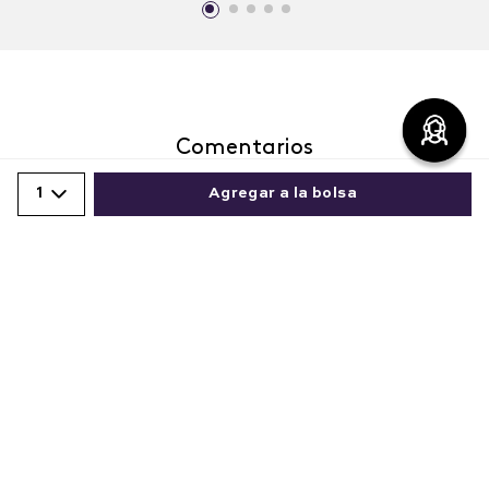
Agregar
Agregar
1
Agregar a la bolsa
Comparte este producto
Comentarios
cargando el resumen…
Copiar link
Whatsapp
Facebook
Más
Por favor, inicia sesión para escribir un comentario.
Más reciente
Cargando comentarios…