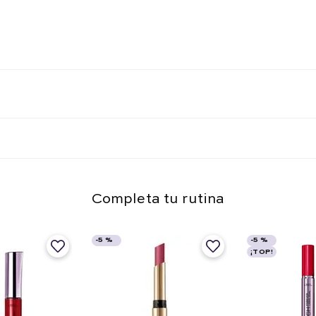
Completa tu rutina
-
5 %
-
5 %
¡TOP!