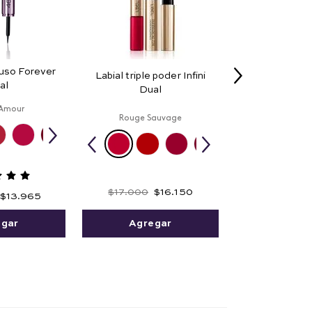
 uso Forever
Labial triple poder Infini
al
Dual
Amour
Rouge Sauvage
$
17
.
000
$
16
.
150
$
13
.
965
Agregar
egar