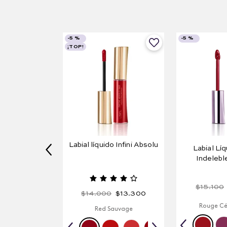
-
5 %
-
5 %
¡TOP!
Labial líquido Infini Absolu
Labial Lí
Indelebl
$
15
.
100
$
14
.
000
$
13
.
300
Rouge Cé
Red Sauvage