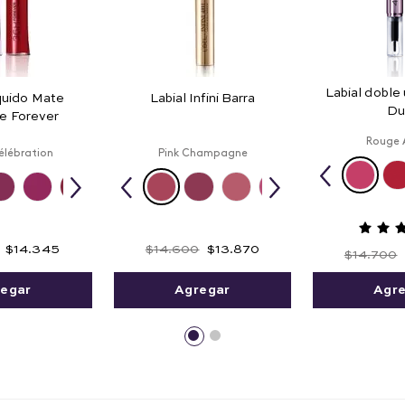
Labial doble
íquido Mate
Labial Infini Barra
Du
le Forever
Rouge 
élébration
Pink Champagne
$
14
.
345
$
14
.
600
$
13
.
870
$
14
.
700
egar
Agregar
Agr