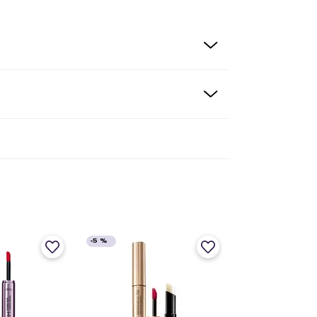
-
5 %