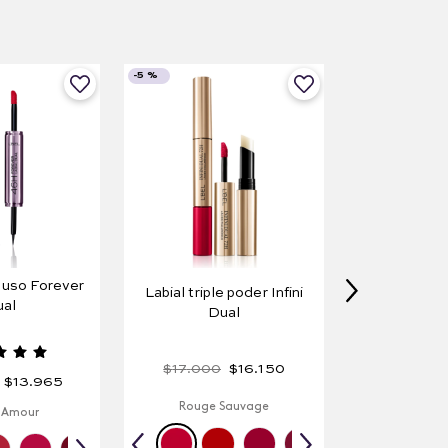
-
5 %
 uso Forever
Labial triple poder Infini
al
Dual
$
17
.
000
$
16
.
150
$
13
.
965
Rouge Sauvage
 Amour