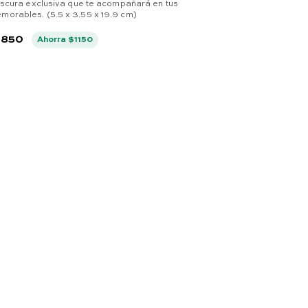
escura exclusiva que te acompañará en tus
rables. (5.5 x 3.55 x 19.9 cm)
.
850
Ahorra
$
1150