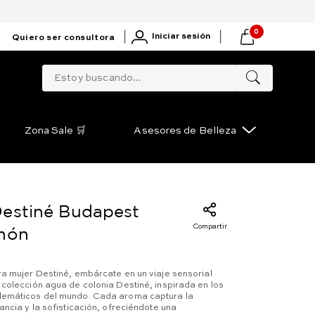
0
|
|
Iniciar sesión
Quiero ser consultora
Estoy buscando...
Zona Sale 🛒
Asesores de Belleza
Destiné Budapest
Compartir
imón
a mujer Destiné, embárcate en un viaje sensorial
colección agua de colonia Destiné, inspirada en los
emáticos del mundo. Cada aroma captura la
ancia y la sofisticación, ofreciéndote una