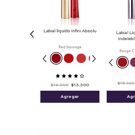
Labial líquido Infini Absolu
Labial L
Indeleb
Red Sauvage
Rouge C
$
15
.
100
$
14
.
000
$
13
.
300
Agr
Agregar