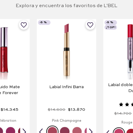
Explora y encuentra los favoritos de L'BEL
-
5 %
-
5 %
¡TOP!
Labial doble
quido Mate
Labial Infini Barra
Du
e Forever
$
14
.
345
$
14
.
600
$
13
.
870
$
14
.
700
lébration
Pink Champagne
Rouge