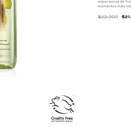
experiencia de fr
momentos más memo
$
23
.
000
$
21