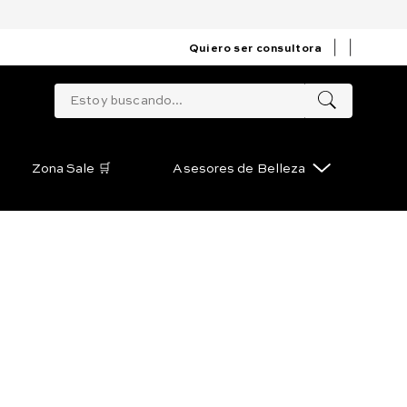
|
|
Quiero ser consultora
Zona Sale 🛒
Asesores de Belleza