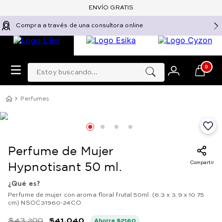
ENVÍO GRATIS
Compra a través de una consultora online
Estoy buscando...
0
Perfumes
Perfume de Mujer
Compartir
Hypnotisant 50 ml.
¿Qué es?
Perfume de mujer con aroma floral frutal 50ml. (6.3 x 3.9 x 10.75
cm) NSOC31960-24CO
$
43
.
200
$
41
.
040
Ahorra
$
2160