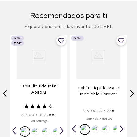
Recomendados para ti
Explora y encuentra los favoritos de L'BEL
-
5 %
-
5 %
¡TOP!
Labial líquido Infini
Labial Líquido Mate
Absolu
Indeleble Forever
$
15
.
100
$
14
.
345
$
14
.
000
$
13
.
300
Rouge Célébration
Red Sauvage