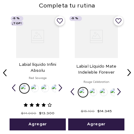
Completa tu rutina
-
5 %
-
5 %
¡TOP!
Labial líquido Infini
Labial Líquido Mate
Absolu
Indeleble Forever
Red Sauvage
Rouge Célébration
$
15
.
100
$
14
.
345
$
14
.
000
$
13
.
300
Agregar
Agregar