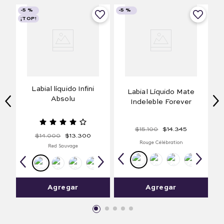
-
5 %
-
5 %
¡TOP!
Labial líquido Infini
Labial Líquido Mate
Absolu
Indeleble Forever
$
15
.
100
$
14
.
345
$
14
.
000
$
13
.
300
Rouge Célébration
Red Sauvage
Agregar
Agregar