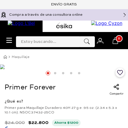
ENVÍO GRATIS
Compra a través de una consultora online
Estoy buscando...
0
Maquillaje
Primer Forever
Compartir
¿Qué es?
Primer para Maquillaje Duradero 40H 27 g e .95 oz. (2.34 x 5.3 x
10.1 cm). NSOC37432-25CO
$
24
.
000
$
22
.
800
Ahorra
$
1200