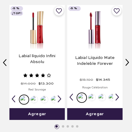
-
5 %
-
5 %
¡TOP!
Labial líquido Infini
Labial Líquido Mate
Absolu
Indeleble Forever
$
15
.
100
$
14
.
345
$
14
.
000
$
13
.
300
Rouge Célébration
Red Sauvage
Agregar
Agregar