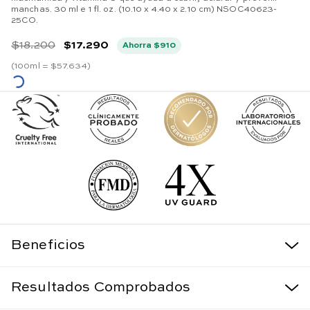
manchas. 30 ml e 1 fl. oz. (10.10 x 4.40 x 2.10 cm) NSOC40623-
25CO.
$
18
.
200
$
17
.
290
Ahorra
$
910
(
100ml =
$
57
.
634
)
Beneficios
Resultados Comprobados