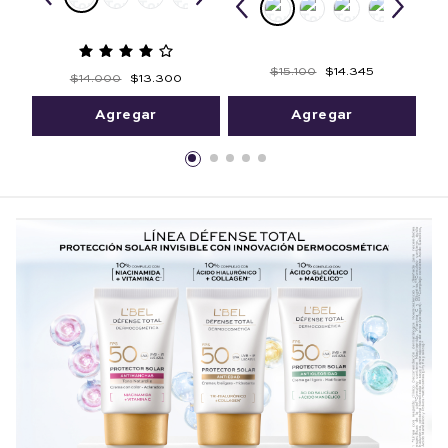
$
15
.
100
$
14
.
345
$
14
.
000
$
13
.
300
Agregar
Agregar