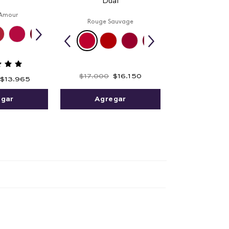
Dual
Amour
Rouge Sauvage
$
17
.
000
$
16
.
150
$
13
.
965
Agregar
egar