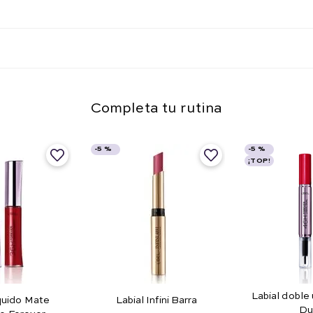
Completa tu rutina
-
5 %
-
5 %
¡TOP!
Labial doble
íquido Mate
Labial Infini Barra
Du