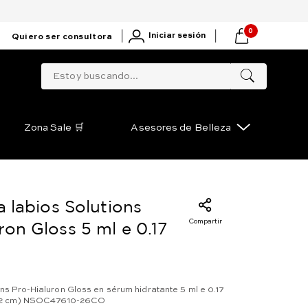
0
|
|
Iniciar sesión
Quiero ser consultora
Estoy buscando...
Zona Sale 🛒
Asesores de Belleza
ra labios Solutions
Compartir
ron Gloss 5 ml e 0.17
ions Pro-Hialuron Gloss en sérum hidratante 5 ml e 0.17
x 11.2 cm) NSOC47610-26CO