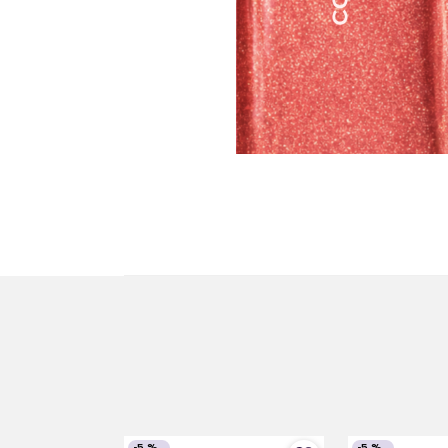
-
5 %
-
5 %