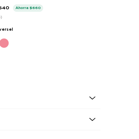
540
Ahorra
$
660
0
)
versel