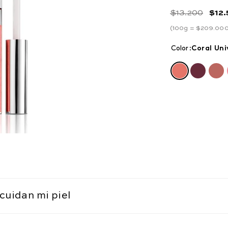
$
13
.
200
$
12
.
(
100g =
$
209
.
00
Color
:
coral uni
cuidan mi piel