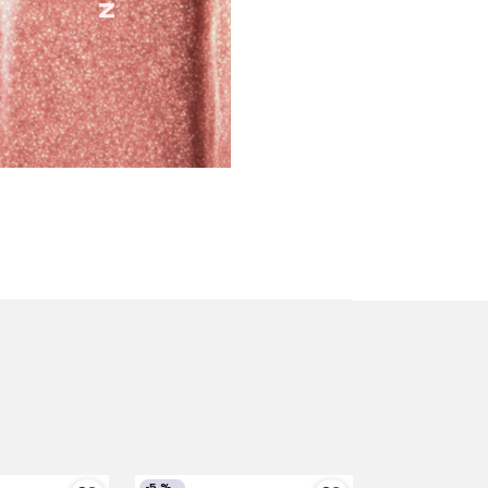
-
5 %