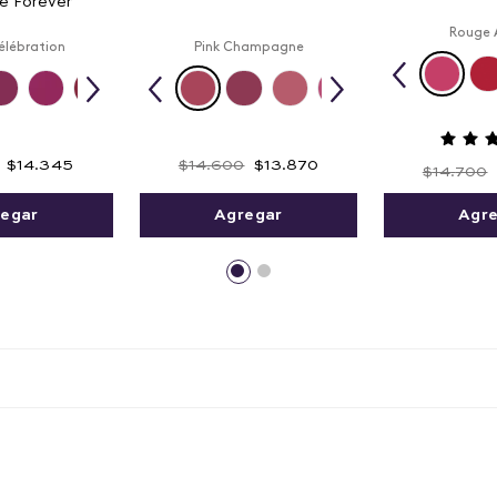
le Forever
Rouge 
élébration
Pink Champagne
$
14
.
345
$
14
.
600
$
13
.
870
$
14
.
700
egar
Agregar
Agr