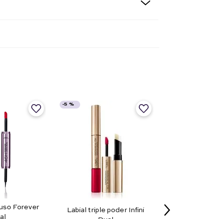
-
5 %
 uso Forever
Labial triple poder Infini
al