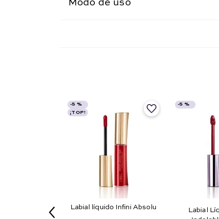
Modo de uso
-
5 %
-
5 %
¡TOP!
Labial líquido Infini Absolu
Labial L