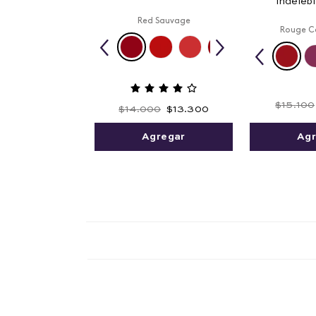
Indeleb
Red Sauvage
Rouge C
$
15
.
100
$
14
.
000
$
13
.
300
Agr
Agregar