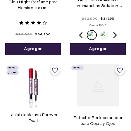
Base con vitamina C
Bleu Night Perfume para
antimanchas Solutions
Hombre 100 ml.
Pro Clarité
$
32
.
900
$
31
.
255
Cremé 110-C
$
36
.
000
$
34
.
200
Agregar
Agregar
-
5 %
-
5 %
¡TOP!
Labial doble uso Forever
Estuche Perfeccionador
Dual
para Cejas y Ojos