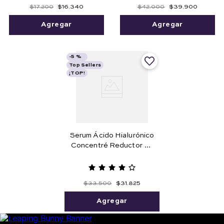
$
17
.
200
$
16
.
340
$
42
.
000
$
39
.
900
Agregar
Agregar
-
5 %
Top Sellers
¡TOP!
Serum Ácido Hialurónico
Concentré Reductor de
Arrugas 27 ml e .91 fl. oz.
$
33
.
500
$
31
.
825
Agregar