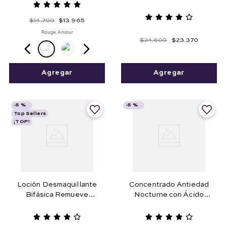
$
14
.
700
$
13
.
965
Rouge Amour
$
24
.
600
$
23
.
370
Agregar
Agregar
-
5 %
-
5 %
Top Sellers
¡TOP!
Loción Desmaquillante
Concentrado Antiedad
Bifásica Remueve
Nocturne con Ácido
Maquillaje a Prueba de
Hialurónico 30 ml
Agua 125 ml