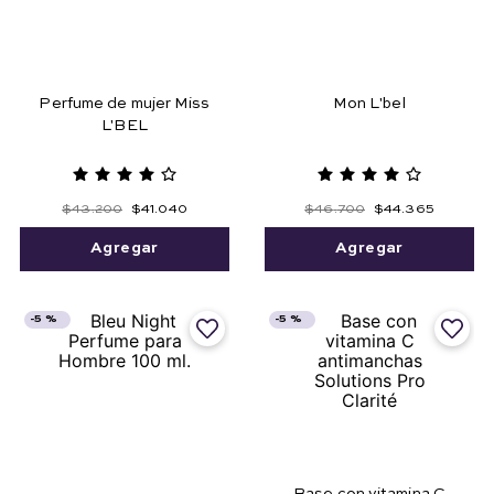
Perfume de mujer Miss
Mon L'bel
L'BEL
$
43
.
200
$
41
.
040
$
46
.
700
$
44
.
365
Agregar
Agregar
-
5 %
-
5 %