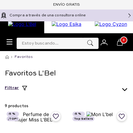
ENVÍO GRATIS
Compra a través de una consultora online
Estoy buscando...
0
Favoritos
Favoritos L'Bel
Filtrar
9
productos
-
5 %
-
5 %
¡TOP!
Top Sellers